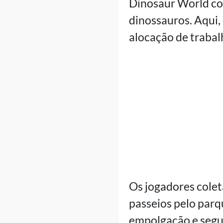
Dinosaur World col
dinossauros. Aqui,
alocação de trabal
Os jogadores cole
passeios pelo parq
empolgação e segur