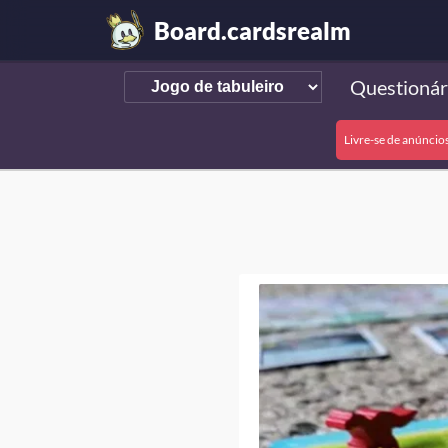
Board.cardsrealm
Questionár
Livre-se de anúncio