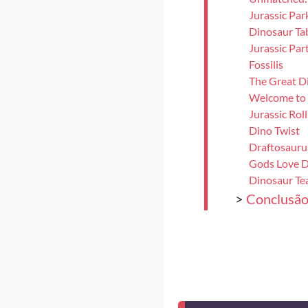
Jurassic Par
Dinosaur Tab
Jurassic Par
Fossilis
The Great D
Welcome to
Jurassic Roll
Dino Twist
Draftosauru
Gods Love D
Dinosaur Te
>
Conclusã