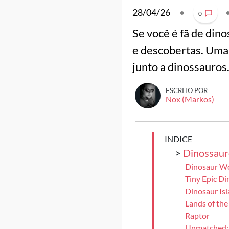
28/04/26
•
0
Se você é fã de din
e descobertas. Uma
junto a dinossauros
ESCRITO POR
Nox (Markos)
INDICE
>
Dinossauro
Dinosaur W
Tiny Epic Di
Dinosaur Is
Lands of th
Raptor
Unmatched: 