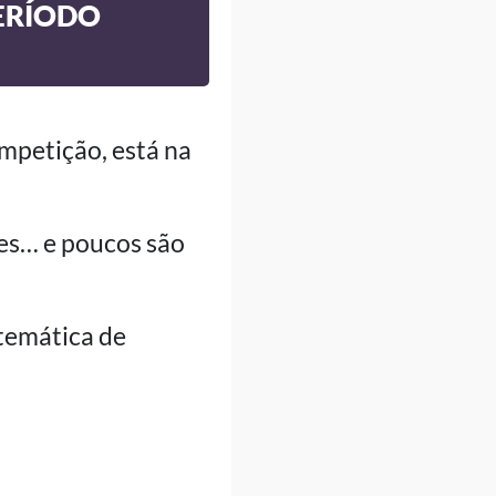
ERÍODO
ompetição, está na
es… e poucos são
temática de