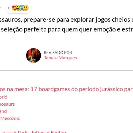
•
0
ossauros, prepare-se para explorar jogos cheios
 seleção perfeita para quem quer emoção e est
.
REVISADO POR
Tabata Marques
s na mesa: 17 boardgames do período jurássico para
orld
nosaurs
land
e Mesozoic
Jurassic Park – InGen vs Raptors