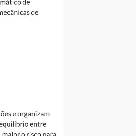
emático de
 mecânicas de
ções e organizam
equilíbrio entre
maior o risco para