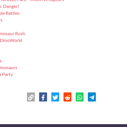
k: Danger!
le Battles
ts
inosaur Rush
 DinoWorld
s
inosaurs
a Party
o