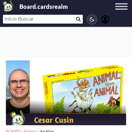
Board.cardsrealm
BOARD
›
Artigos
›
Análise