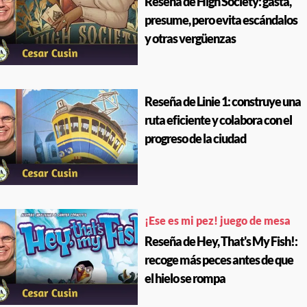
Reseña de High Society: gasta,
presume, pero evita escándalos
y otras vergüenzas
Reseña de Linie 1: construye una
ruta eficiente y colabora con el
progreso de la ciudad
¡Ese es mi pez! juego de mesa
Reseña de Hey, That's My Fish!:
recoge más peces antes de que
el hielo se rompa