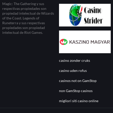
Magic: The Gathering y sus
respectivas propiedades son
propiedad intelectual de Wizards
of the Coast. Legends of
Runeterra y sus respectivas
propiedades son propiedad
intelectual de Riot Games.
casino zonder cruks
casino uden rofus
casinos not on GamStop
non GamStop casinos
migliori siti casino online