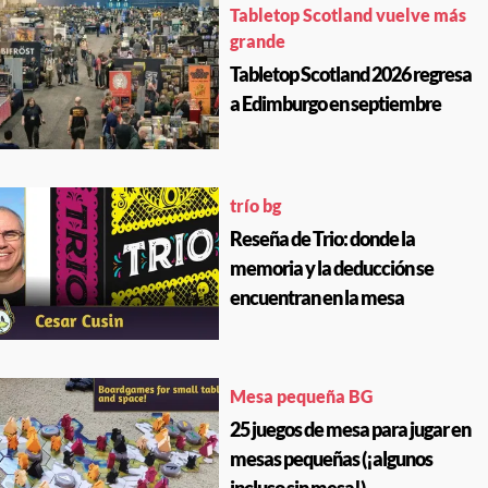
Tabletop Scotland vuelve más
grande
Tabletop Scotland 2026 regresa
a Edimburgo en septiembre
trío bg
Reseña de Trio: donde la
memoria y la deducción se
encuentran en la mesa
Mesa pequeña BG
25 juegos de mesa para jugar en
mesas pequeñas (¡algunos