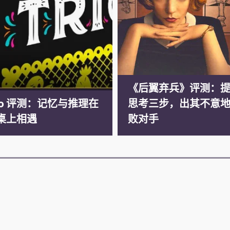
《后翼弃兵》评测：
rio 评测：记忆与推理在
思考三步，出其不意
桌上相遇
败对手