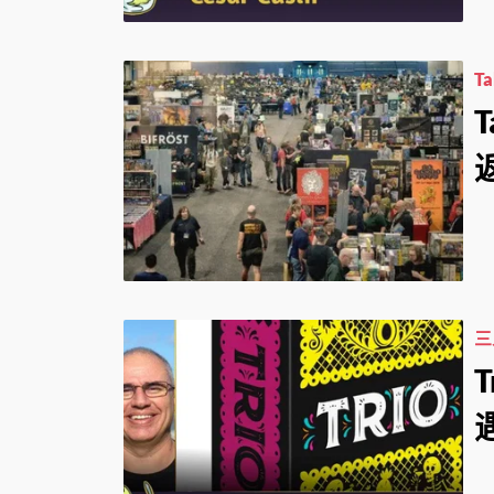
T
T
三