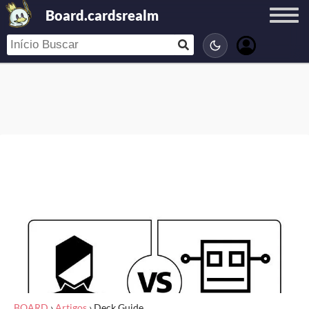
Board.cardsrealm
BOARD
›
Artigos
›
Deck Guide